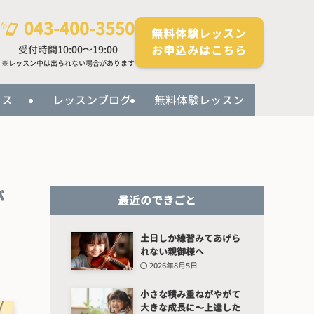
043-400-3550
無料体験レッスン
受付時間10:00～19:00
お申込みはこちら
※レッスン中は出られない場合があります
セス
レッスンブログ
無料体験レッスン
が
最近のできごと
土日しか練習みてあげら
れない親御様へ
2026年8月5日
小さな積み重ねがやがて
大きな成長に〜上達した