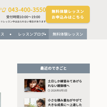
043-400-3550
無料体験レッスン
受付時間10:00～19:00
お申込みはこちら
※レッスン中は出られない場合があります
セス
レッスンブログ
無料体験レッスン
最近のできごと
土日しか練習みてあげら
れない親御様へ
2026年8月5日
小さな積み重ねがやがて
大きな成長に〜上達した