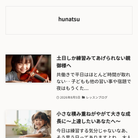
hunatsu
土日しか練習みてあげられない親
御様へ
共働きで平日はほとんど時間が取れ
ない‥ 子どもも他の習い事や宿題で
夜はもうくた...
2026年8月5日
レッスンブログ
小さな積み重ねがやがて大きな成
長に〜上達したいあなたへ〜
今日は練習する気分じゃないなあ、
そう思う日ってありますよね。 大人